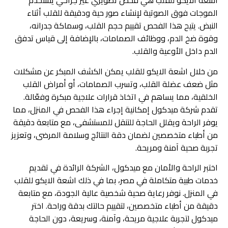
اشعة الايكو للقلب هي فحص تصويري غير جراحي يستخدم
الموجات فوق الصوتية لإنشاء صور حية ودقيقة للقلب أثناء
النبض. يتيح هذا الفحص تقييم حجم القلب، وسماكة جدرانه،
وقوة ضخ الدم، ووظائف الصمامات، بالإضافة إلى قياس تدفق
الدم داخل الأوعية والقلب.
من خلال اشعة الايكو للقلب يمكن الكشف المبكر عن مشكلات
مثل ضعف عضلة القلب، وتسرب الصمامات، أو أمراض القلب
الخلقية، مما يساهم في اتخاذ قرارات علاجية مبكرة وفعّالة.
تقدم شركة ميدكول إمكانية إجراء هذا الفحص في المنزل، مما
يوفر الراحة ويقلل الحاجة للتنقل للمستشفى، مع متابعة دقيقة
من أطباء متخصصين لضمان دقة النتائج وسلامة المرضى، وتعزيز
تجربة صحية آمنة ومريحة.
اختبر الراحة والأمان مع ميدكول، الشركة الرائدة في تقديم
خدمات طبية متكاملة في مصر، بما في ذلك اشعة الايكو للقلب
في المنزل. نوفر رعاية صحية شخصية عالية الجودة، مع متابعة
دقيقة من أطباء متخصصين، لتقييم حالتك بدقة وراحة. اختر
ميدكول لتجربة علاجية مريحة، وآمنة، وسريعة، دون الحاجة