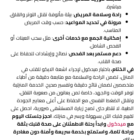
مباشرة.
راحة وسلامة المريض
: بيئة مألوفة تقلل التوتر والقلق.
مرونة في تحديد المواعيد
: حسب وقت المريض
المناسب.
إمكانية الجمع مع خدمات أخرى
: مثل سحب العينات أو
الفحص الشامل.
دعم مستمر بعد الفحص
: نصائح وإرشادات للحفاظ على
صحة القلب.
في الختام،
باختيار ميدكول لإجراء اشعة الايكو للقلب في
المنزل، تضمن الراحة والسلامة مع متابعة دقيقة من أطباء
متخصصين لضمان نتائج دقيقة وتفسير صحيح. الخدمة المنزلية
توفر الوقت والجهد، خاصة لمن يعانون من صعوبة التنقل،
وتقلل الضغط النفسي مع الحفاظ على أعلى معايير الجودة
الطبية. لا تنتظر حتى تصبح زيارة المستشفى ضرورية، احصل على
تقييم قلبك الآن بسهولة ويسر في منزلك.
احجز جلستك اليوم
مع
ميدكول
وابدأ رحلة الاطمئنان على صحة قلبك بثقة
وراحة تامة، واستمتع بخدمة سريعة وآمنة دون مغادرة
بيتك.