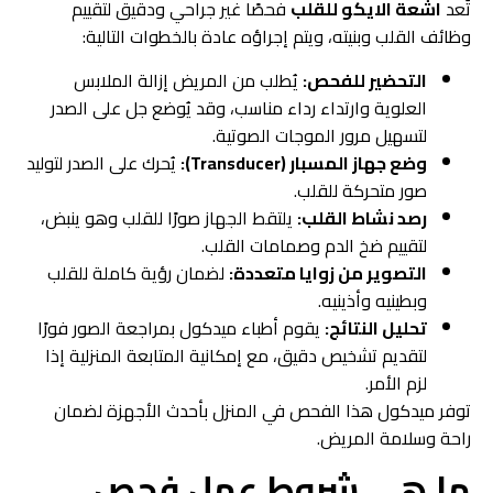
تُعد
اشعة الايكو للقلب
فحصًا غير جراحي ودقيق لتقييم
وظائف القلب وبنيته، ويتم إجراؤه عادة بالخطوات التالية:
التحضير للفحص:
يُطلب من المريض إزالة الملابس
العلوية وارتداء رداء مناسب، وقد يُوضع جل على الصدر
لتسهيل مرور الموجات الصوتية.
وضع جهاز المسبار (Transducer):
يُحرك على الصدر لتوليد
صور متحركة للقلب.
رصد نشاط القلب:
يلتقط الجهاز صورًا للقلب وهو ينبض،
لتقييم ضخ الدم وصمامات القلب.
التصوير من زوايا متعددة:
لضمان رؤية كاملة للقلب
وبطينيه وأذينيه.
تحليل النتائج:
يقوم أطباء ميدكول بمراجعة الصور فورًا
لتقديم تشخيص دقيق، مع إمكانية المتابعة المنزلية إذا
لزم الأمر.
توفر ميدكول هذا الفحص في المنزل بأحدث الأجهزة لضمان
راحة وسلامة المريض.
ما هي شروط عمل فحص