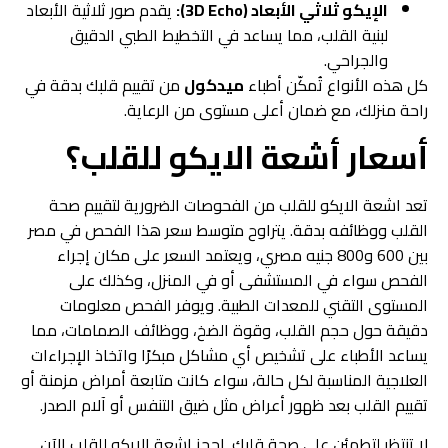
الإيكو ثلاثي الأبعاد (3D Echo):
يقدم صور ثلاثية الأبعاد
لبنية القلب، مما يساعد في التخطيط الطبي الدقيق
والجراحي.
كل هذه الأنواع تُمكّن أطباء
ميدكول
من تقييم قلبك بدقة في
راحة منزلك، مع ضمان أعلى مستوى من الرعاية.
أسعار أشعة الايكو للقلب؟
تعد اشعة الايكو للقلب من الفحوصات الضرورية لتقييم صحة
القلب ووظائفه بدقة. يتراوح متوسط سعر هذا الفحص في مصر
بين 600 و800 جنيه مصري، ويعتمد السعر على مكان إجراء
الفحص سواء في المستشفى أو في المنزل، وكذلك على
المستوى التقني للمعدات الطبية. ويوفر الفحص معلومات
دقيقة حول حجم القلب، وقوة الضخ، ووظائف الصمامات، مما
يساعد الأطباء على تشخيص أي مشاكل مبكرًا واتخاذ الإجراءات
العلاجية المناسبة لكل حالة، سواء كانت متابعة أمراض مزمنة أو
تقييم القلب بعد ظهور أعراض مثل ضيق التنفس أو آلام الصدر.
لا تنتظر لتطمئن على صحة قلبك. احجز اشعة الايكو للقلب الآن