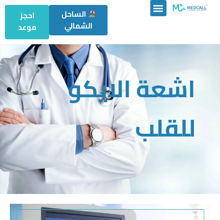
الساحل
احجز
الشمالي
موعد
اشعة الايكو
للقلب