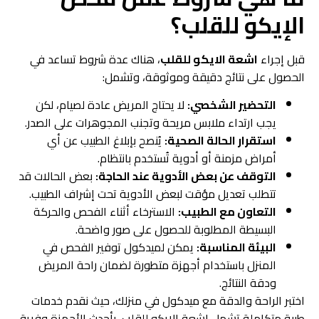
الإيكو للقلب؟
قبل إجراء
اشعة الايكو للقلب
، هناك عدة شروط تساعد في
الحصول على نتائج دقيقة وموثوقة، وتشمل:
التحضير الشخصي:
لا يحتاج المريض عادة لصيام، لكن
يجب ارتداء ملابس مريحة وتجنب المجوهرات على الصدر.
استقرار الحالة الصحية:
يُنصح بإبلاغ الطبيب عن أي
أمراض مزمنة أو أدوية تُستخدم بانتظام.
التوقف عن بعض الأدوية عند الحاجة:
بعض الحالات قد
تتطلب تعديل مؤقت لبعض الأدوية تحت إشراف الطبيب.
التعاون مع الطبيب:
الاسترخاء أثناء الفحص والحركة
البسيطة المطلوبة للحصول على صور واضحة.
البيئة المناسبة:
يمكن لميدكول توفير الفحص في
المنزل باستخدام أجهزة متطورة لضمان راحة المريض
ودقة النتائج.
اختبر الراحة والدقة مع ميدكول في منزلك، حيث نقدم خدمات
طبية متكاملة تشمل اشعة الايكو للقلب، بأحدث الأجهزة وفريق