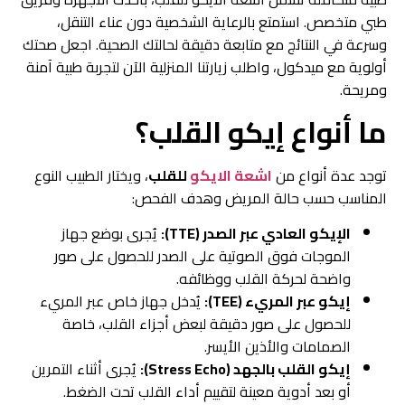
طبي متخصص. استمتع بالرعاية الشخصية دون عناء التنقل،
وسرعة في النتائج مع متابعة دقيقة لحالتك الصحية. اجعل صحتك
أولوية مع ميدكول، واطلب زيارتنا المنزلية الآن لتجربة طبية آمنة
ومريحة.
ما أنواع إيكو القلب؟
توجد عدة أنواع من
اشعة الايكو
للقلب
، ويختار الطبيب النوع
المناسب حسب حالة المريض وهدف الفحص:
الإيكو العادي عبر الصدر (TTE):
يُجرى بوضع جهاز
الموجات فوق الصوتية على الصدر للحصول على صور
واضحة لحركة القلب ووظائفه.
إيكو عبر المريء (TEE):
يُدخل جهاز خاص عبر المريء
للحصول على صور دقيقة لبعض أجزاء القلب، خاصة
الصمامات والأذين الأيسر.
إيكو القلب بالجهد (Stress Echo):
يُجرى أثناء التمرين
أو بعد أدوية معينة لتقييم أداء القلب تحت الضغط.