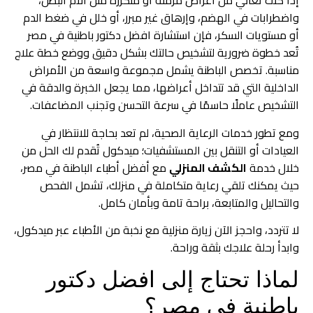
إذا كنت تعاني من أعراض مزمنة أو متكررة مثل آلام البطن،
واضطرابات في الهضم، وإرهاق غير مبرر، أو خلل في ضغط الدم
أو مستويات السكر، فإن استشارة افضل دكتور باطنية في مصر
تُعد خطوة ضرورية لتشخيص حالتك بشكل دقيق ووضع خطة علاج
مناسبة. تخصص الباطنة يشمل مجموعة واسعة من الأمراض
الداخلية التي قد تتداخل أعراضها، مما يجعل الخبرة والدقة في
التشخيص عاملًا حاسمًا في سرعة التحسن وتجنب المضاعفات.
ومع تطور خدمات الرعاية الصحية، لم تعد بحاجة للانتظار في
العيادات أو التنقل بين المستشفيات؛ ميدكول تُقدم لك الحل من
خلال خدمة
الكشف المنزلي
مع أفضل أطباء الباطنة في مصر،
حيث يمكنك تلقي رعاية متكاملة في منزلك، تشمل الفحص
والتحاليل والمتابعة، براحة تامة وبأمان كامل.
لا تتردد، واحجز الآن زيارة منزلية مع نخبة من الأطباء عبر ميدكول،
وابدأ رحلة علاجك بثقة وراحة.
لماذا تحتاج إلى افضل دكتور
باطنية في مصر؟