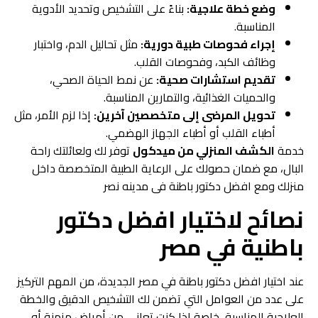
وضع خطة علاجية:
بناءً على التشخيص وتحديد الأدوية
المناسبة.
إجراء فحوصات طبية دورية:
مثل تحاليل الدم، واختبار
وظائف الكبد، وفحوصات القلب.
تقديم استشارات صحية:
عن نمط الحياة الصحي،
والحميات الغذائية، والتمارين المناسبة.
تحويل المرضى إلى متخصصين آخرين:
إذا لزم الأمر، مثل
أطباء القلب أو أطباء الجهاز الهضمي.
خدمة
الكشف المنزلي من ميدكول
توفر لك ولعائلتك راحة
البال، مع ضمان حصولك على الرعاية الطبية المتخصصة داخل
منزلك ومع
افضل دكتور باطنة فى مدينه نصر
نصائح لاختيار افضل دكتور
باطنية في مصر
عند اختيار افضل دكتور باطنة في مصر الجديدة، من المهم التركيز
على عدد من العوامل التي تضمن لك التشخيص الدقيق والخطة
العلاجية المناسبة، خاصة إذا كنت تعاني من أمراض مزمنة أو