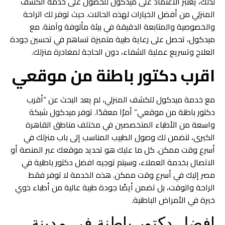
لذلك، يعتبر الاعتماد على ميدكول للحصول على خدمة الكشف
المنزلي من أفضل الخيارات لهذه الحالات. حيث توفر لك الراحة
والخصوصية والمتابعة الدقيقة في بيئة مألوفة وآمنة. مع
ميدكول، تحصل على رعاية طبية متميزة تساهم في تحسين جودة
العلاج وتسريع عملية الشفاء، دون الحاجة لمغادرة منزلك.
اقرب دكتور باطنة من موقعي
مع خدمة ميدكول للكشف المنزلي، لم يعد البحث عن “أقرب
دكتور باطنة من موقعي” أمرًا معقدًا. توفر ميدكول شبكة
واسعة من الأطباء المتخصصين في مختلف مناطق القاهرة
الكبرى، لتضمن لك وصول الطبيب المناسب إلى باب منزلك في
أسرع وقت ممكن. كل ما عليك هو تحديد موقعك عبر المنصة أو
الاتصال بخدمة العملاء، وسيتم توجيه افضل دكتور باطنية في
مصر إليك في أسرع وقت ممكن. هذه الخدمة لا توفر فقط
الراحة والوقت، بل تضمن أيضًا جودة طبية عالية من أطباء ذوي
خبرة في الأمراض الباطنية.
افضل دكتور باطنة في مدينة