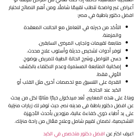
أعراض غير واضحة تتطلب تقييمًا شاملًا. ومن أهم النصائح لاختيار
افضل دكتور باطنية في مصر:
التأكد من خبرته في التعامل مع الحالات المعقدة
والمزمنة.
متابعة تقييمات وتجارب المرضى السابقين.
توفر أدوات تشخيص حديثة وأسلوب علاج محدث.
حسن التواصل وشرح الحالة الطبية للمريض بوضوح.
إمكانية المتابعة المستمرة وعدم الاكتفاء بالكشف
الأولي فقط.
القدرة على التنسيق مع تخصصات أخرى مثل القلب أو
الكبد عند الحاجة.
وبناءً على هذه المعايير، تُعد
ميدكول
خيارًا مثاليًا لكل من يبحث
عن
افضل دكتور باطنة فى مدينه نصر
، حيث توفر لك زيارات منزلية
على يد أطباء ذوي كفاءة عالية، مزودين بأحدث الأجهزة
التشخيصية، لضمان تقييم شامل وعلاج فعّال من راحة منزلك.
اعرف اكثر عن
افضل دكتور متخصص في الكبد