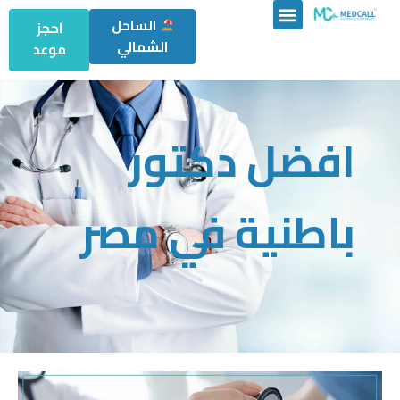
الساحل
احجز
الشمالي
موعد
افضل دكتور
باطنية في مصر