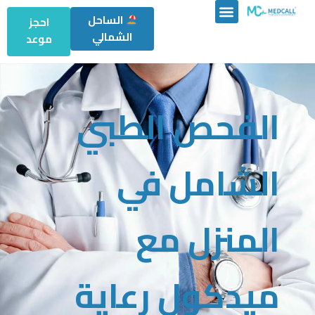
الساحل
احجز
الشمالي
موعد
الفحص الطبي
الشامل في
المنزل مع
ميدكول رعاية