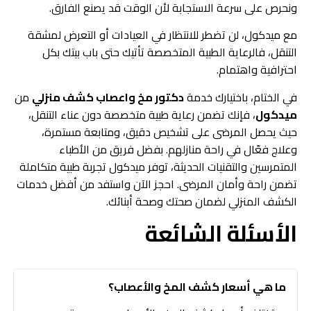
ونحرص على سرعة الاستجابة لأن الوقت قد يصنع الفارق.
مع ميدكول، لن تضطر للانتظار في العيادات أو التعرض لمشقة
التنقل، فالرعاية الطبية المتخصصة تأتيك حتى باب بيتك بكل
احترافية واهتمام.
في الختام، باختيارك خدمة
دكتور مخ واعصاب كشف منزلي
من
ميدكول
، فإنك تضمن رعاية طبية متخصصة دون عناء التنقل،
حيث يحصل المرضى على تشخيص دقيق، ومتابعة مستمرة،
وعلاج فعّال في راحة منازلهم. بفضل فريق من الأطباء
المتمرسين والتقنيات الحديثة، توفر ميدكول تجربة طبية متكاملة
تضمن راحة وأمان المرضى. احجز الآن واستفد من أفضل خدمات
الكشف المنزلي لضمان صحتك وصحة أبنائك.
الأسئلة الشائعة
ما هي أسعار كشف المخ والأعصاب؟