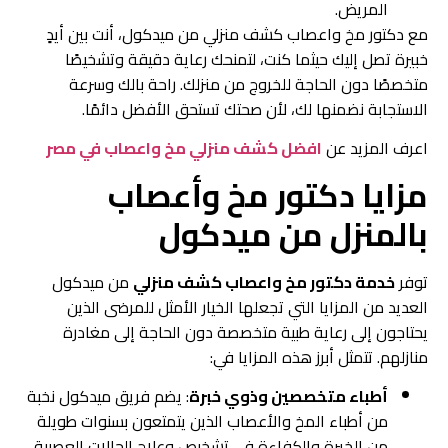
المريض.
مع دكتور مخ واعصاب كشف منزلي من ميدكول، أنت بين أيدٍ
خبيرة تصل إليك حيثما كنت، لتمنحك رعاية دقيقة وتشخيصًا
متخصصًا دون الحاجة للخروج من منزلك. راحة بالك وسرعة
الاستجابة نضمنها لك، لأن صحتك تستحق الأفضل دائمًا.
اعرف المزيد عن
افضل كشف منزلي مخ واعصاب في مصر
مزايا دكتور مخ وأعصاب
بالمنزل من ميدكول
توفر
خدمة دكتور مخ واعصاب كشف منزلي
من ميدكول
العديد من المزايا التي تجعلها الخيار الأمثل للمرضى الذين
يحتاجون إلى رعاية طبية متخصصة دون الحاجة إلى مغادرة
منازلهم. تتمثل أبرز هذه المزايا في:
أطباء متخصصين وذوي خبرة
: يضم فريق ميدكول نخبة
من أطباء المخ والأعصاب الذين يتمتعون بسنوات طويلة
من الخبرة والكفاءة في تشخيص وعلاج الحالات العصبية