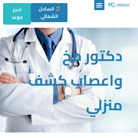
الساحل
احجز
الشمالي
موعد
دكتور مخ
واعصاب كشف
منزلي