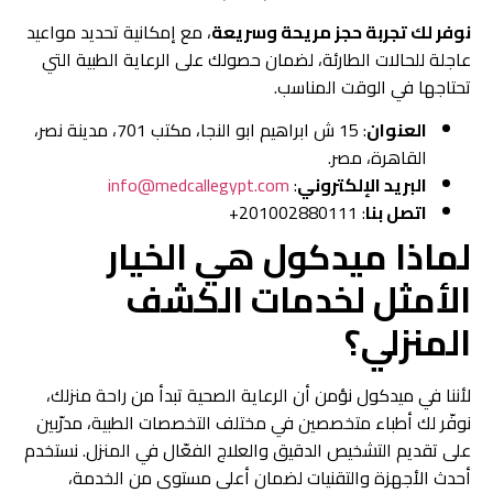
نوفر لك تجربة حجز مريحة وسريعة
، مع إمكانية تحديد مواعيد
عاجلة للحالات الطارئة، لضمان حصولك على الرعاية الطبية التي
تحتاجها في الوقت المناسب.
العنوان
: 15 ش ابراهيم ابو النجا، مكتب 701، مدينة نصر،
القاهرة، مصر.
البريد الإلكتروني
:
info@medcallegypt.com
اتصل بنا
: 201002880111+
لماذا ميدكول هي الخيار
الأمثل لخدمات الكشف
المنزلي؟
لأننا في ميدكول نؤمن أن الرعاية الصحية تبدأ من راحة منزلك،
نوفّر لك أطباء متخصصين في مختلف التخصصات الطبية، مدرّبين
على تقديم التشخيص الدقيق والعلاج الفعّال في المنزل. نستخدم
أحدث الأجهزة والتقنيات لضمان أعلى مستوى من الخدمة،