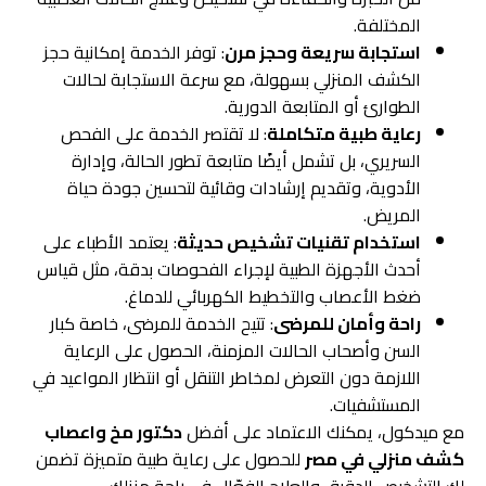
المختلفة.
استجابة سريعة وحجز مرن
: توفر الخدمة إمكانية حجز
الكشف المنزلي بسهولة، مع سرعة الاستجابة لحالات
الطوارئ أو المتابعة الدورية.
رعاية طبية متكاملة
: لا تقتصر الخدمة على الفحص
السريري، بل تشمل أيضًا متابعة تطور الحالة، وإدارة
الأدوية، وتقديم إرشادات وقائية لتحسين جودة حياة
المريض.
استخدام تقنيات تشخيص حديثة
: يعتمد الأطباء على
أحدث الأجهزة الطبية لإجراء الفحوصات بدقة، مثل قياس
ضغط الأعصاب والتخطيط الكهربائي للدماغ.
راحة وأمان للمرضى
: تتيح الخدمة للمرضى، خاصة كبار
السن وأصحاب الحالات المزمنة، الحصول على الرعاية
اللازمة دون التعرض لمخاطر التنقل أو انتظار المواعيد في
المستشفيات.
مع ميدكول، يمكنك الاعتماد على أفضل
دكتور مخ واعصاب
كشف منزلي في مصر
للحصول على رعاية طبية متميزة تضمن