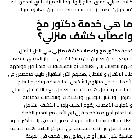
كشف منزلي، ومتى تحتاج إليها، وما المميزات التي تقدمها لك
“ميدكول” لتضمن رعاية صحية متكاملة دون مغادرة منزلك.
ما هي خدمة دكتور مخ
واعصاب كشف منزلي؟
خدمة
دكتور مخ واعصاب كشف منزلي
هي الحل الأمثل
للمرضى الذين يعانون من مشكلات في الجهاز العصبي ويصعب
عليهم الذهاب إلى العيادات أو المستشفيات. فبدلاً من مواجهة
عناء الانتقال والانتظار، يمكنهم الآن استقبال طبيب متخصص في
الأعصاب داخل منازلهم لتشخيص الحالة بدقة وتقديم العلاج
المناسب. وتشمل هذه الخدمة التعامل مع حالات مثل الصداع
المزمن، والشلل الرعاش، والتشنجات، والجلطات الدماغية،
والتهابات الأعصاب. يقوم الطبيب بإجراء الكشف الشامل
باستخدام أجهزة متخصصة إن لزم الأمر، مع تقديم الخطة
العلاجية المناسبة للحالة. وبهذا، نضمن للمرضى راحة أكبر وجودة
رعاية لا تقل عن تلك المقدمة في المراكز الطبية. هذه الخدمة
مناسبة لكبار السن أو من يعانون من ضعف في الحركة.