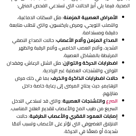
الصحية. فيما يلي أبرز الحالات التي تستدعي الفحص المنزلي:
الأمراض العصبية المزمنة
: مثل السكتات الدماغية،
والتصلب اللويحي، ومرض باركنسون، والتي تتطلب متابعة
دقيقة ومستدامة.
الصداع المزمن وآلام الأعصاب
: حالات الصداع النصفي
الشديد، وآلام العصب الخامس، وآلام الرقبة والظهر
المرتبطة بالمشاكل العصبية.
اضطرابات الحركة والتوازن
: مثل الشلل الرعاش، وفقدان
التوازن، والتشنجات العضلية غير الإرادية.
حالات اضطرابات الذاكرة والخرف
: بما في ذلك مرض
الزهايمر، حيث يحتاج المرضى إلى رعاية خاصة داخل
منازلهم.
الصرع
والتشنجات العصبية
: والتي قد تستدعي التدخل
السريع من طبيب المخ والأعصاب لتقديم العلاج المناسب.
إصابات العمود الفقري والأعصاب الطرفية
: حالات
الانزلاق الغضروفي التي تؤثر على الأعصاب وتسبب آلامًا
شديدة أو ضعفًا في الحركة.