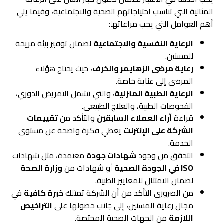
المثالية التي تناسب احتياجاتهم الصحية والاجتماعية، وفيما يلي
أهم العوامل التي يجب مراعاتها:
الرعاية النفسية والاجتماعية
لضمان توفير بيئة مريحة
للمسنين.
رعاية مرضى الزهايمر والخرف
، حيث يحتاج هؤلاء
المرضى إلى عناية خاصة.
الرعاية الطبية المنزلية
، والتي تشمل التمريض الدوري،
الفحوصات الطبية، والعلاج الطبيعي.
قراءة
آراء العملاء السابقين
والتأكد من
تقييمات
الشركة على الإنترنت
يعطي فكرة واضحة عن مستوى
الخدمة.
التحقق من وجود
شهادات جودة
معتمدة، مثل شهادات
ISO في الجودة الصحية
أو شهادات من
وزارة الصحة
لضمان الامتثال للمعايير الطبية.
من الضروري التأكد من أن الشركة تمتلك
خبرة كافية
في
مجال رعاية المسنين، إلى جانب حصولها على
التراخيص
اللازمة
من الجهات الصحية المختصة.