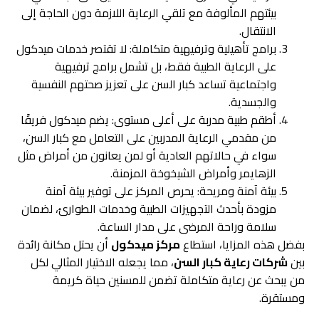
بيئتهم المألوفة مع تلقي الرعاية اللازمة دون الحاجة إلى
الانتقال.
برامج تأهيلية وترفيهية متكاملة: لا تقتصر خدمات ميدكول
على الرعاية الطبية فقط، بل تشمل برامج ترفيهية
واجتماعية تساعد كبار السن على تعزيز صحتهم النفسية
والجسدية.
أطقم طبية مدربة على أعلى مستوى: يضم ميدكول فريقًا
من مقدمي الرعاية المدربين على التعامل مع كبار السن،
سواء في حالاتهم العادية أو لمن يعانون من أمراض مثل
الزهايمر وأمراض الشيخوخة المزمنة.
بيئة آمنة ومريحة: يحرص المركز على توفير بيئة آمنة
مزودة بأحدث التجهيزات الطبية وخدمات الطوارئ، لضمان
سلامة وراحة المرضى على مدار الساعة.
بفضل هذه المزايا، استطاع
مركز ميدكول
أن يحتل مكانة رائدة
بين
شركات رعاية كبار السن
، مما يجعله الاختيار المثالي لكل
من يبحث عن رعاية متكاملة تضمن للمسنين حياة كريمة
ومستقرة.