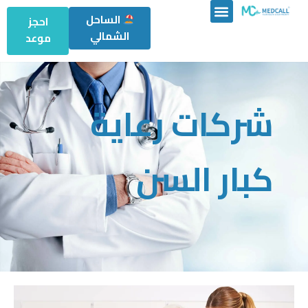
الساحل
احجز
الشمالي
موعد
شركات رعاية
كبار السن