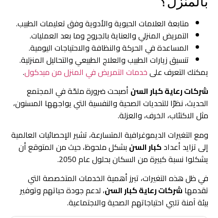
بالمنزل؟
متابعة العلامات الحيوية والأدوية وفق تعليمات الطبيب.
التمريض المنزلي والعناية بالجروح وما بعد العمليات.
المساعدة في الحركة والنظافة والاحتياجات اليومية.
تنسيق زيارات الطبيب والعلاج الطبيعي والتحاليل المنزلية.
يمكنك التعرف على
خدمات التمريض في المنزل من ميدكول
.
شركات رعاية كبار السن
أصبحت ضرورة ملحّة في المجتمع
الحديث، نظرًا للتحديات الصحية والنفسية التي يواجهها المسنون،
مثل الاكتئاب، الخرف، والعزلة.
ومع التغيرات الديموغرافية المتسارعة، تشير الإحصائيات العالمية
إلى تزايد أعداد
كبار السن
بشكل ملحوظ، حيث من المتوقع أن
يشكلوا نسبة كبيرة من السكان بحلول عام 2050.
في ظل هذه التغيرات، تبرز أهمية الخدمات المتخصصة التي
تقدمها
شركات رعاية كبار السن
، لدعم جودة حياتهم وتوفير
بيئة آمنة تلبي احتياجاتهم الصحية والاجتماعية.