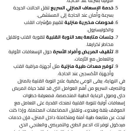
الأولية بسرعة عند الحاجة.
خدمة الإسعاف المنزلي السريع
لنقل الحالات الحرجة
بسرعة وأمان عند الحاجة إلى المستشفى.
فحوصات مخبرية منزلية
لتقييم مؤشرات القلب
والكوليسترول.
جلسات متابعة بعد النوبة القلبية
لتقوية القلب وتقليل
مخاطر تكرارها.
تثقيف المريض وأفراد الأسرة
حول الإسعافات الأولية
والتعامل مع الأزمات.
توفير معدات طبية منزلية
مثل أجهزة مراقبة القلب
وأجهزة الأكسجين عند الحاجة.
في النهاية، يبقى الوعي بكيفية علاج النوبة القلبية بالمنزل
والتصرف السريع من أهم العوامل التي قد تنقذ حياة المريض
حتى وصول الرعاية الطبية المتخصصة. فمعرفة خطوات
إسعافات أولية للنوبة القلبية تمنحك القدرة على التعامل مع
الموقف بثقة وهدوء، وتقليل المضاعفات المحتملة. وإذا كنت
تبحث عن متابعة طبية آمنة ومتكاملة داخل المنزل، فإن خدمات
ميدكول توفر لك الدعم الطبي والتمريضي والعلاجي الذي