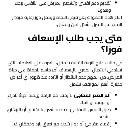
تقديم دعم نفسي وتشجيع المريض على التنفس ببطء
وهدوء.
اتباع هذه الخطوات يعزز فرص النجاة ويكمل دور رعاية مرضى
القلب في المنزل بشكل آمن وفعّال.
متى يجب طلب الإسعاف
فورًا؟
في حالات علاج النوبة القلبية بالمنزل، التعرف على العلامات التي
تستدعي الاتصال الفوري بالإسعاف أمر حاسم للحفاظ على حياة
المريض. من المهم عدم الانتظار أو التردد عند ظهور أي أعراض
خطيرة. أهم المواقف تشمل:
ألم الصدر المفاجئ
لا يخف مع الراحة ويمتد أحيانًا للذراع
أو الرقبة أو الفك.
ضيق التنفس المفاجئ يصاحبه شعور بالاختناق أو الإرهاق
الشديد.
إغماء مفاجئ أو دوار شديد مع تعرق بارد وخفقان غير