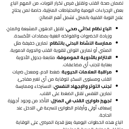
لضمان صحة القلب وتقليل فرص تكرار النوبات، من المهم اتباع
بعض الإجراءات اليومية والاحتياطات المنزلية، خاصة لمن يحتاج
علاج النوبة القلبية بالمنزل. تشمل أهم النصائح:
اتباع نظام غذائي صحي
: تقليل الدهون المشبعة والملح،
وزيادة الخضروات والفواكه الغنية بمضادات الأكسدة.
ممارسة النشاط البدني بانتظام
: تمارين خفيفة مثل
المشي أو تمارين التوازن لتقوية القلب والدورة الدموية.
الالتزام بالأدوية الموصوفة
: متابعة جدول الأدوية
بعناية لتجنب أي مضاعفات.
مراقبة العلامات الحيوية
: ضغط الدم، ومعدل ضربات
القلب ومستوى السكر، للوقاية من أي تغير مفاجئ.
تجنب التوتر والإجهاد النفسي
: الاسترخاء وممارسة
تمارين التنفس تقلل الضغط على القلب.
تجهيز طوارئ القلب في المنزل
: التأكد من وجود أجهزة
إسعاف أولي وأرقام الطوارئ للسرعة في التدخل عند
الحاجة.
اتباع هذه الخطوات اليومية يعزز قدرة المرضى على الوقاية