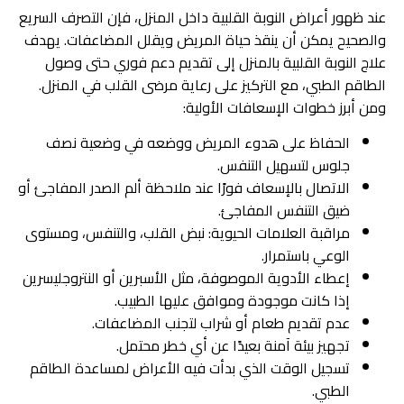
عند ظهور أعراض النوبة القلبية داخل المنزل، فإن التصرف السريع
والصحيح يمكن أن ينقذ حياة المريض ويقلل المضاعفات. يهدف
علاج النوبة القلبية بالمنزل إلى تقديم دعم فوري حتى وصول
الطاقم الطبي، مع التركيز على رعاية مرضى القلب في المنزل.
ومن أبرز خطوات الإسعافات الأولية:
الحفاظ على هدوء المريض ووضعه في وضعية نصف
جلوس لتسهيل التنفس.
الاتصال بالإسعاف فورًا عند ملاحظة ألم الصدر المفاجئ أو
ضيق التنفس المفاجئ.
مراقبة العلامات الحيوية: نبض القلب، والتنفس، ومستوى
الوعي باستمرار.
إعطاء الأدوية الموصوفة، مثل الأسبرين أو النتروجليسرين
إذا كانت موجودة وموافق عليها الطبيب.
عدم تقديم طعام أو شراب لتجنب المضاعفات.
تجهيز بيئة آمنة بعيدًا عن أي خطر محتمل.
تسجيل الوقت الذي بدأت فيه الأعراض لمساعدة الطاقم
الطبي.