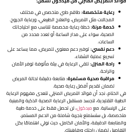
فوائد التمريض المنزلي من ميدكول تشمل:
رعاية متخصصة:
طاقم طبي متخصص في مختلف
المجالات مثل التمريض، والعلاج الطبيعي، ورعاية الجروح.
خدمة مرنة:
خطة رعاية مخصصة تتناسب مع احتياجاتك
الصحية، سواء على مدار الساعة أو لعدد محدد من
الساعات.
دعم نفسي:
توفير دعم معنوي للمريض، مما يساعد على
تسريع عملية الشفاء.
راحة المنزل:
تلقي الرعاية في بيئة مألوفة توفر الأمان
والراحة.
مراقبة صحية مستمرة:
متابعة دقيقة لحالة المريض
لضمان تقديم أفضل رعاية صحية.
في الختام، نجد أن فوائد التمريض المنزلي تتعدى مفهوم الرعاية
الطبية التقليدية، لتجسد مستقبل الرعاية الصحية الذكية والمبنية
على الإنسانية. مع
ميدكول
، لن تحصل فقط على خدمة طبية
متخصصة، بل ستستمتع بتجربة شاملة من الدعم المستمر،
والمتابعة الدقيقة، والأمان الكامل، حيث نولي اهتمامًا بكل
التفاصيل لضمان راحتك ورفاهيتك.