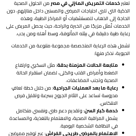
تعتبر
خدمات التمريض المنزلي في مصر
من الحلول الصحية
الذكية التي تلبي احتياجات المرضى والمسنين داخل منازلهم، دون
الحاجة إلى الذهاب للمستشفيات أو المراكز الطبية، وهذه
الخدمات تُمثل مزيجًا من الخبرة والراحة، حيث يحصل المريض على
رعاية طبية دقيقة في بيئته المألوفة، وسط أهله ومن يحب.
تشمل هذه الرعاية المتخصصة مجموعة متنوعة من الخدمات
الحيوية، نذكر منها:
متابعة الحالات المزمنة بدقة
: مثل السكري وارتفاع
الضغط وأمراض القلب والكلى، لضمان استقرار الحالة
الصحية وتجنب المضاعفات.
رعاية ما بعد العمليات الجراحية
: من خلال خطة تعافٍ
مدروسة تساعد على التئام الجروح بسرعة وتقليل فرص
الانتكاس.
خدمة كبار السن
: وتقديم دعم طبي ونفسي متكامل
يشمل المراقبة الصحية، والاهتمام بالتغذية، والمساعدة
في النظافة الشخصية اليومية.
الاهتمام بالمرضى طريحي الفراش
: عبر توفير ممرضين