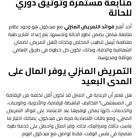
متابعة مستمرة وتوثيق دوري
للحالة
أحد أهم
فوائد التمريض المنزلي
مع ميدكول هو وجود نظام
متابعة شامل يضمن تطور الحالة وتحسنها. يتم إعداد تقارير طبية
منتظمة تُرسل للطبيب المختص وكذلك لأهل المريض، لضمان
الشفافية والدقة، وبذلك، تكون كل خطوة في طريق التعافي
موثقة ومدروسة.
التمريض المنزلي يوفر المال على
المدى البعيد
هل تعلم أن الرعاية في المنزل قد تكون أقل تكلفة من الإقامة
في المستشفى؟ التكاليف الباهظة للإقامة، والأدوية، والوجبات،
والخدمات، كلها يمكن توفيرها عند الاعتماد على فوائد التمريض
المنزلي، ومع باقات اقتصادية مرنة من ميدكول، يمكنك اختيار ما
يناسب حالتك وميزانيتك، لذلك، وفر المال واحصل على خدمة طبية
متميزة في نفس الوقت، فقط تواصل مع ميدكول اليوم.