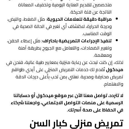
متخصصين لتقديم العناية اليومية وتخفيف المعاناة
الناتجة عن قلة الحركة.
مراقبة دقيقة للعلامات الحيوية
: مثل الضغط، والنبض،
ودرجة الحرارة، لاكتشاف أي تغير في الحالة الصحية في
الوقت المناسب.
تنفيذ الإجراءات التمريضية باحتراف
: مثل إعطاء الحقن،
وتغيير الضمادات، والتعامل مع الجروح بطريقة آمنة
ومعقمة.
لذلك، إن كنت تبحث عن رعاية منزلية بمعايير طبية عالية، فنحن في
ميدكول
نُقدم لك خدمات التمريض المنزلي على أيدي طواقم
تمريض محترفة ومدربة. نعتني بمن تحب بأعلى درجات الدقة
والاهتمام.
لا تتردد، تواصل معنا الآن عبر موقع ميدكول أو حساباتنا
الرسمية على منصات التواصل الاجتماعي، واجعلنا شركاء
في الحفاظ على صحة أسرتك.
تمريض منزلي كبار السن