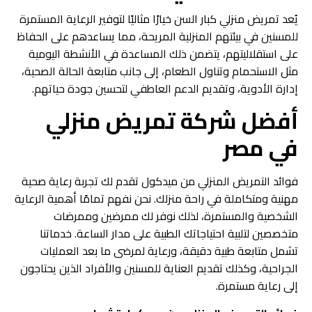
يُعد تمريض منزلي كبار السن خيارًا مثاليًا لتوفير الرعاية المستمرة
للمسنين في بيئتهم المنزلية المريحة، مما يساعدهم على الحفاظ
على استقلاليتهم، يتضمن ذلك المساعدة في الأنشطة اليومية
مثل الاستحمام وتناول الطعام، إلى جانب متابعة الحالة الصحية،
إدارة الأدوية، وتقديم الدعم العاطفي لتحسين جودة حياتهم.
أفضل شركة تمريض منزلي
في مصر
فوائد التمريض المنزلي من ميدكول تقدم لك تجربة رعاية صحية
مهنية ومتكاملة في راحة منزلك. نحن نفهم تمامًا أهمية الرعاية
الشخصية والمستمرة، لذلك نوفر لك ممرضين وممرضات
متخصصين لتلبية احتياجاتك الطبية على مدار الساعة. خدماتنا
تشمل متابعة طبية دقيقة، ورعاية لمرضى ما بعد العمليات
الجراحية، وكذلك تقديم العناية للمسنين والأفراد الذين يحتاجون
إلى رعاية مستمرة.