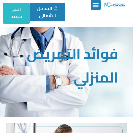
الساحل
احجز
الشمالي
موعد
فوائد التمريض
المنزلي