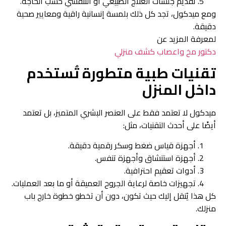
تقديم جلسات العلاج الطبيعي أو التنفسي حسب الحاجة.
ومع ميدكول، تجد كل ذلك بلمسة إنسانية راقية ومعايير صحية
دقيقة.
لمعرفة المزيد عن
دكتور مخ واعصاب كشف منزلي
تقنيات طبية متطورة تُستخدم
داخل المنزل
ميدكول لا تعتمد فقط على العنصر البشري المتميز، بل تعتمد
أيضًا على أحدث التقنيات، مثل:
أجهزة قياس ضغط وسكر رقمية دقيقة.
أجهزة استنشاق وأجهزة تنفس.
أدوات تعقيم احترافية.
تجهيزات خاصة لرعاية الجروح العميقة أو ما بعد العمليات.
كل هذا يُنقل إليك حيث تكون، دون أن تخطو خطوة خارج باب
منزلك.