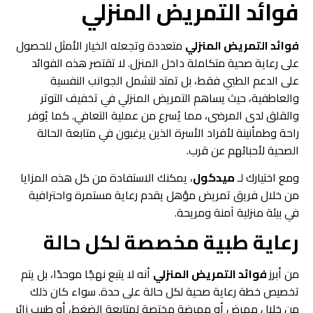
فوائد التمريض المنزلي
فوائد التمريض المنزلي
متعددة وتجعله الخيار الأمثل للحصول
على رعاية صحية متكاملة داخل المنزل. لا تقتصر هذه الفوائد
على الدعم الطبي فقط، بل تمتد لتشمل الجوانب النفسية
والعاطفية، حيث يساهم التمريض المنزلي في تخفيف التوتر
والقلق لدى المرضى، مما يُسرع من عملية التعافي. كما يُوفر
راحة وطمأنينة لأفراد الأسرة الذين يرغبون في متابعة الحالة
الصحية لأحبائهم عن قرب.
ومع اختيارك لـ
ميدكول
، يمكنك الاستفادة من كل هذه المزايا
من خلال فريق تمريض مؤهل يقدم رعاية مستمرة واحترافية
في بيئة منزلية آمنة ومريحة.
رعاية طبية مخصصة لكل حالة
من أبرز
فوائد التمريض المنزلي
أنه لا يتبع نهجًا موحدًا، بل يتم
تخصيص خطة رعاية صحية لكل حالة على حدة. سواء كان ذلك
من خلال ممرض أو ممرضة مختصة لمتابعة الضغط، أو طبيب زائر