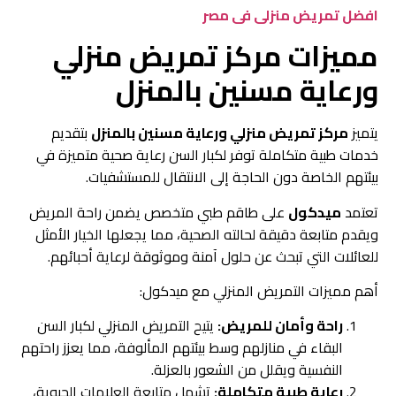
افضل تمريض منزلى فى مصر
مميزات مركز تمريض منزلي
ورعاية مسنين بالمنزل
يتميز
مركز تمريض منزلي ورعاية مسنين بالمنزل
بتقديم
خدمات طبية متكاملة توفر لكبار السن رعاية صحية متميزة في
بيئتهم الخاصة دون الحاجة إلى الانتقال للمستشفيات.
تعتمد
ميدكول
على طاقم طبي متخصص يضمن راحة المريض
ويقدم متابعة دقيقة لحالته الصحية، مما يجعلها الخيار الأمثل
للعائلات التي تبحث عن حلول آمنة وموثوقة لرعاية أحبائهم.
أهم مميزات التمريض المنزلي مع ميدكول:
راحة وأمان للمريض:
يتيح التمريض المنزلي لكبار السن
البقاء في منازلهم وسط بيئتهم المألوفة، مما يعزز راحتهم
النفسية ويقلل من الشعور بالعزلة.
رعاية طبية متكاملة:
تشمل متابعة العلامات الحيوية،