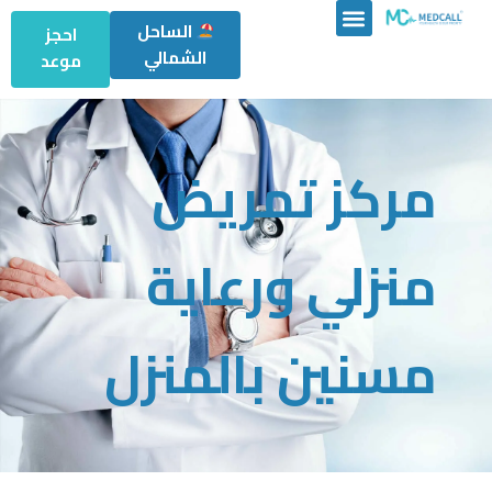
الساحل
احجز
الشمالي
موعد
مركز تمريض
منزلي ورعاية
مسنين بالمنزل