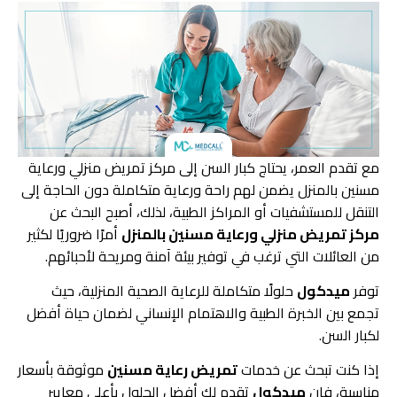
مع تقدم العمر، يحتاج كبار السن إلى مركز تمريض منزلي ورعاية
مسنين بالمنزل
يضمن لهم راحة ورعاية متكاملة دون الحاجة إلى
التنقل للمستشفيات أو المراكز الطبية، ل
ذلك، أصبح البحث عن
مركز تمريض منزلي ورعاية مسنين بالمنزل
أمرًا ضروريًا لكثير
من العائلات التي ترغب في توفير بيئة آمنة ومريحة لأحبائهم.
توفر
ميدكول
حلولًا متكاملة للرعاية الصحية المنزلية، حيث
تجمع بين الخبرة الطبية والاهتمام الإنساني لضمان حياة أفضل
لكبار السن.
إذا كنت تبحث عن خدمات
تمريض رعاية مسنين
موثوقة بأسعار
مناسبة، فإن
ميدكول
تقدم لك أفضل الحلول بأعلى معايير